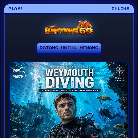
PLAY!
ONLINE
DATANG UNTUK MENANG